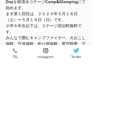
Dayを桜清水コテージCamp&Glampingにて
始めます。
まず第１回目は、２０２４年５月１８日
（土）ー５月１９日（日）です。
小学６年生以下は、コテージ宿泊料無料で
す。
みんなで囲むキャンプファイヤー、火おこし
体験、弓道体験、釣り堀体験、星空観察、王
ヶ頭ー美ヶ原への冒険トレッキング、ストー
リーテリング、FKA秘密の小屋など。
TEL
Instagram
Twitter
参加できるアクティビティープログラムも多
彩ですよ。
参加方法：
さらに表示
このイベントをシェア