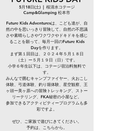
5月18日(土)
  |  
桜清水コテージ
Camp&Glamping 松本市
Future Kids Adventuresは、こども達が、自
然の中を思いっきり冒険して、自然の不思議
さや素晴らしさやワクワクやドキドキを感じ
ることを願って、毎月一回のFuture Kids
Dayを作ります。
まず第１回目は、２０２４年５月１８日
（土）ー５月１９日（日）です。
小学６年生以下は、コテージ宿泊料無料で
す。
みんなで囲むキャンプファイヤー、火おこし
体験、弓道体験、釣り堀体験、星空観察、王
ヶ頭ー美ヶ原への冒険トレッキング、ストー
リーテリング、FKA秘密の小屋など。
参加できるアクティビティープログラムも多
彩ですよ。
ぜひ、ご家族で遊びにきてください。
予約は、こちらから。