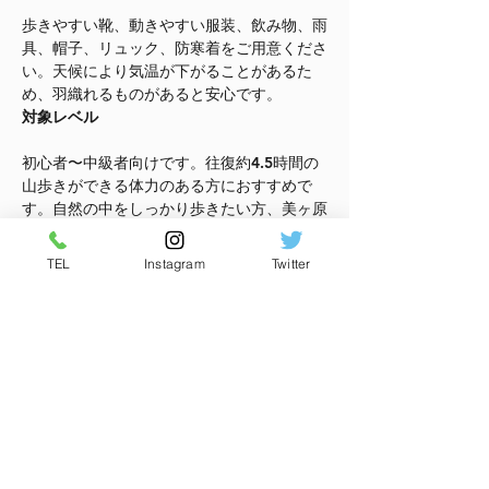
歩きやすい靴、動きやすい服装、飲み物、雨
具、帽子、リュック、防寒着をご用意くださ
い。天候により気温が下がることがあるた
め、羽織れるものがあると安心です。
対象レベル
初心者〜中級者向けです。往復約4.5時間の
山歩きができる体力のある方におすすめで
す。自然の中をしっかり歩きたい方、美ヶ原
の景色をゆっくり楽しみたい方に向いていま
す。
TEL
Instagram
Twitter
集合時間
9:00 桜清水コテージ集合
さらに表示