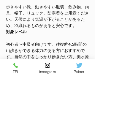
歩きやすい靴、動きやすい服装、飲み物、雨
具、帽子、リュック、防寒着をご用意くださ
い。天候により気温が下がることがあるた
め、羽織れるものがあると安心です。
対象レベル
初心者〜中級者向けです。往復約4.5時間の
山歩きができる体力のある方におすすめで
す。自然の中をしっかり歩きたい方、美ヶ原
の景色をゆっくり楽しみたい方に向いていま
す。
TEL
Instagram
Twitter
集合時間
9:00 桜清水コテージ集合
さらに表示