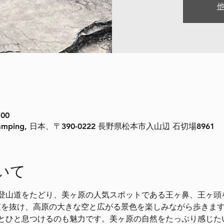
:00
mping, 日本、〒390-0222 長野県松本市入山辺 石切場8961
いて
登山道をたどり、美ヶ原の人気スポットである王ヶ鼻、王ヶ頭
、森を抜け、高原の大きな空と広がる景色を楽しみながら歩きま
とひと息つけるのも魅力です。美ヶ原の自然をたっぷり感じた