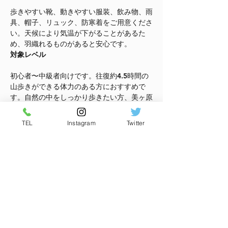
歩きやすい靴、動きやすい服装、飲み物、雨
具、帽子、リュック、防寒着をご用意くださ
い。天候により気温が下がることがあるた
め、羽織れるものがあると安心です。
対象レベル
初心者〜中級者向けです。往復約4.5時間の
山歩きができる体力のある方におすすめで
す。自然の中をしっかり歩きたい方、美ヶ原
の景色をゆっくり楽しみたい方に向いていま
す。
TEL
Instagram
Twitter
集合時間
9:00 桜清水コテージ集合
さらに表示