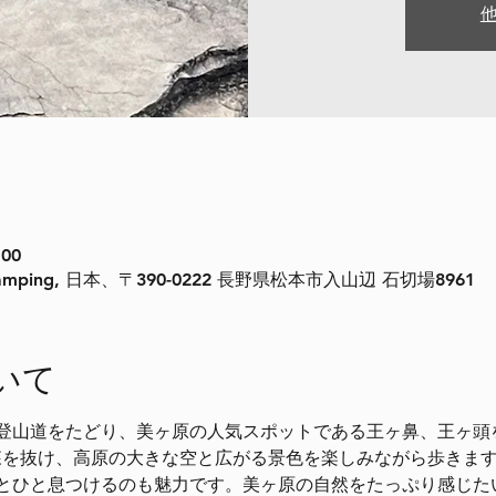
:00
mping, 日本、〒390-0222 長野県松本市入山辺 石切場8961
いて
登山道をたどり、美ヶ原の人気スポットである王ヶ鼻、王ヶ頭
、森を抜け、高原の大きな空と広がる景色を楽しみながら歩きま
とひと息つけるのも魅力です。美ヶ原の自然をたっぷり感じた