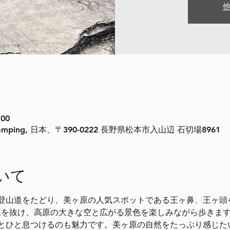
:00
mping, 日本、〒390-0222 長野県松本市入山辺 石切場8961
いて
登山道をたどり、美ヶ原の人気スポットである王ヶ鼻、王ヶ頭
、森を抜け、高原の大きな空と広がる景色を楽しみながら歩きま
とひと息つけるのも魅力です。美ヶ原の自然をたっぷり感じた